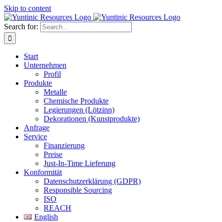
Skip to content
Search for:
Start
Unternehmen
Profil
Produkte
Metalle
Chemische Produkte
Legierungen (Lötzinn)
Dekorationen (Kunstprodukte)
Anfrage
Service
Finanzierung
Preise
Just-In-Time Lieferung
Konformität
Datenschutzerklärung (GDPR)
Responsible Sourcing
ISO
REACH
English