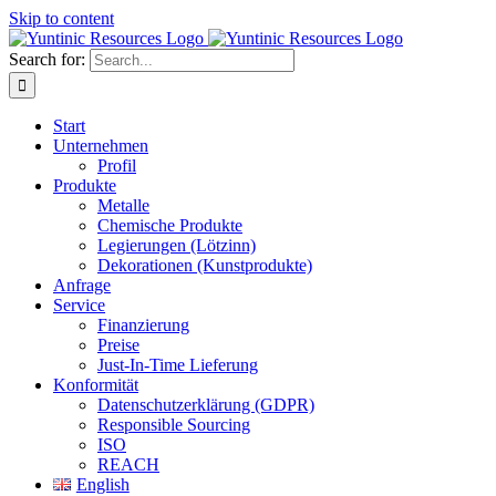
Skip to content
Search for:
Start
Unternehmen
Profil
Produkte
Metalle
Chemische Produkte
Legierungen (Lötzinn)
Dekorationen (Kunstprodukte)
Anfrage
Service
Finanzierung
Preise
Just-In-Time Lieferung
Konformität
Datenschutzerklärung (GDPR)
Responsible Sourcing
ISO
REACH
English