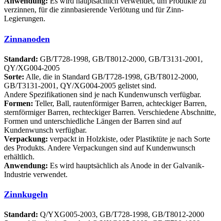
Anwendung:
Es wird hauptsächlich verwendet, um Produkte zu
verzinnen, für die zinnbasierende Verlötung und für Zinn-
Legierungen.
Zinnanoden
Standard:
GB/T728-1998, GB/T8012-2000, GB/T3131-2001,
QY/XG004-2005
Sorte:
Alle, die in Standard GB/T728-1998, GB/T8012-2000,
GB/T3131-2001, QY/XG004-2005 gelistet sind.
Andere Spezifikationen sind je nach Kundenwunsch verfügbar.
Formen:
Teller, Ball, rautenförmiger Barren, achteckiger Barren,
sternförmiger Barren, rechteckiger Barren. Verschiedene Abschnitte,
Formen und unterschiedliche Längen der Barren sind auf
Kundenwunsch verfügbar.
Verpackung:
verpackt in Holzkiste, oder Plastiktüte je nach Sorte
des Produkts. Andere Verpackungen sind auf Kundenwunsch
erhältlich.
Anwendung:
Es wird hauptsächlich als Anode in der Galvanik-
Industrie verwendet.
Zinnkugeln
Standard:
Q/YXG005-2003, GB/T728-1998, GB/T8012-2000